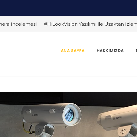
era İncelemesi
#HiLookVision Yazılımı ile Uzaktan İzl
Daha Uygun?
#Hareket Algılama Teknolojisi ile Hırsızlıkla
re Dikkat Edilmeli ? Güvenlik Kamera Uzmanı Pc Tedarik İsl
eri İçin En İyi Seçim
#HiLook Video Analitik Teknolojisi ile
ANA SAYFA
HAKKIMIZDA
in Avantajları
#Ev Güvenliği İçin Ekonomik HiLook Çözü
k Sağlayan Çözümler