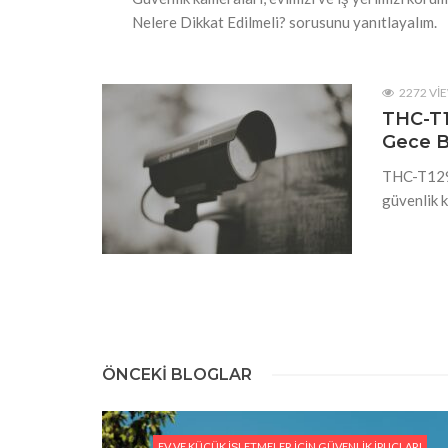
Nelere Dikkat Edilmeli? sorusunu yanıtlayalım.
2272 VI
THC-T1
Gece B
THC-T129-
güvenlik k
ÖNCEKI BLOGLAR
EV VE KÜÇÜK İŞLETMELER İÇIN GÜVENLIK İPUÇLARI