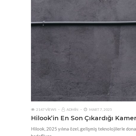
2147 VIEWS
ADMIN
MART 7, 2025
Hilook’in En Son Çıkardığı Kamer
Hilook, 2025 yılına özel, gelişmiş teknolojilerle do
hedefliyor.