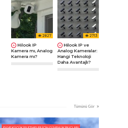
2827
2713
Hilook IP
Hilook IP ve
Kamera mı, Analog
Analog Kameralar:
Kamera mı?
Hangi Teknoloji
Daha Avantajlı?
Tümünü Gör
EV VE KÜÇÜK İŞLETMELER İÇIN GÜVENLIK İPUÇLARI