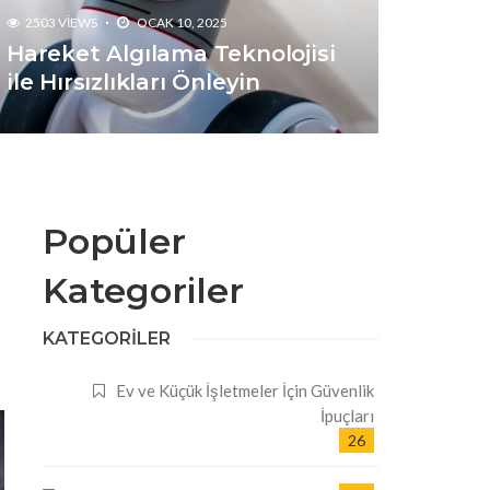
2503 VIEWS
OCAK 10, 2025
Hareket Algılama Teknolojisi
ile Hırsızlıkları Önleyin
Popüler
Kategoriler
KATEGORILER
a
Ev ve Küçük İşletmeler İçin Güvenlik
İpuçları
26