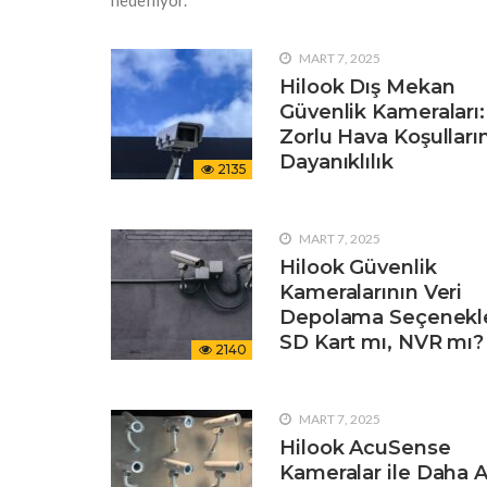
MART 7, 2025
Hilook Dış Mekan
Güvenlik Kameraları:
Zorlu Hava Koşulları
Dayanıklılık
2135
MART 7, 2025
Hilook Güvenlik
Kameralarının Veri
Depolama Seçenekle
SD Kart mı, NVR mı?
2140
MART 7, 2025
Hilook AcuSense
Kameralar ile Daha Ak