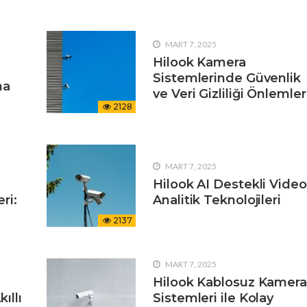
MART 7, 2025
Hilook Kamera
Sistemlerinde Güvenlik
na
ve Veri Gizliliği Önlemler
2128
MART 7, 2025
Hilook AI Destekli Video
ri:
Analitik Teknolojileri
2137
MART 7, 2025
Hilook Kablosuz Kamera
ıllı
Sistemleri ile Kolay