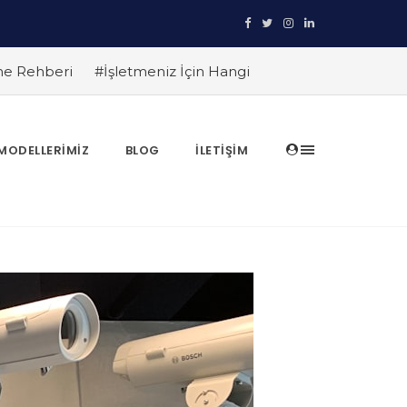
eme Rehberi
#İşletmeniz İçin Hangi
rı Önleyin
#TRT HABER Güvenlik
am Çalık yanıtlıyor
#HiLook IP Kamera
 Akıllı Güvenlik
#HiLook IP Kameralar ile
MODELLERIMIZ
BLOG
İLETIŞIM
mleri
#HiLook Gece Görüş Kameraları: