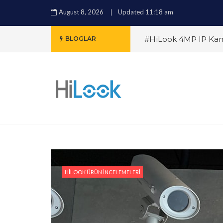
August 8, 2026
Updated 11:18 am
#HiLook 4MP IP Kam
BLOGLAR
HiLook NVR Sistemi 
Kamerası Alırken Nele
Sistemleri: Ev ve İşyerl
Geniş Alanları İzlemen
Karanlıkta Bile Netli
HILOOK ÜRÜN İNCELEMELERI