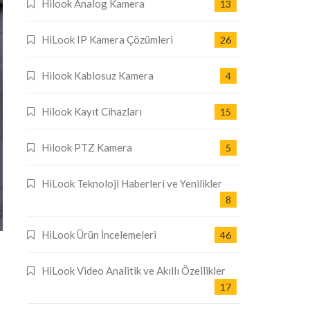
Hilook Analog Kamera
13
HiLook IP Kamera Çözümleri
26
Hilook Kablosuz Kamera
4
Hilook Kayıt Cihazları
15
Hilook PTZ Kamera
5
HiLook Teknoloji Haberleri ve Yenilikler
8
HiLook Ürün İncelemeleri
46
HiLook Video Analitik ve Akıllı Özellikler
17