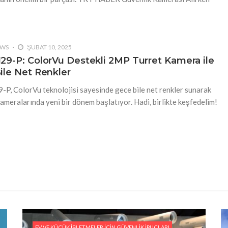
EWS
ŞUBAT 10, 2025
29-P: ColorVu Destekli 2MP Turret Kamera ile
ile Net Renkler
P, ColorVu teknolojisi sayesinde gece bile net renkler sunarak
ameralarında yeni bir dönem başlatıyor. Hadi, birlikte keşfedelim!
EV VE KÜÇÜK İŞLETMELER İÇIN GÜVENLIK İPUÇLARI