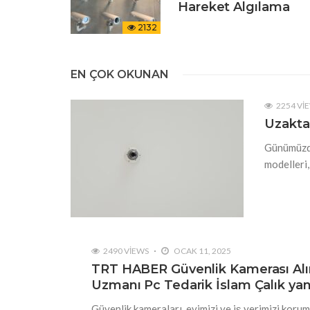
Hareket Algılama
2132
EN ÇOK OKUNAN
2254 VI
Uzakta
Günümüzde
modelleri,
2490 VIEWS
OCAK 11, 2025
TRT HABER Güvenlik Kamerası Alır
Uzmanı Pc Tedarik İslam Çalık yanı
Güvenlik kameraları, evimizi ve iş yerimizi kor