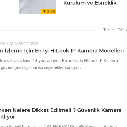
Kurulum ve Esneklik
2126
Tümünü Gör
EWS
ŞUBAT 7, 2025
n İzleme İçin En İyi HiLook IP Kamera Modelleri
 uzaktan izleme ihtiyacı artıyor. Bu noktada HiLook IP Kamera
 güvenliğiniz için harika seçenekler sunuyor.
ken Nelere Dikkat Edilmeli ? Güvenlik Kamera
tlıyor
umanın önemli bir parçası. TRT HABER Güvenlik Kamerası Alırken