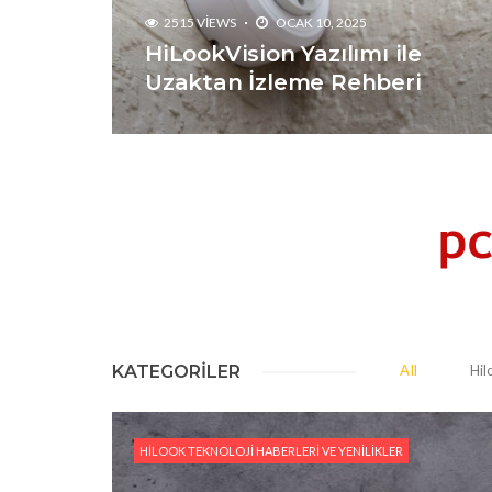
2515 VIEWS
OCAK 10, 2025
HiLookVision Yazılımı ile
Uzaktan İzleme Rehberi
KATEGORILER
All
Hil
HILOOK TEKNOLOJI HABERLERI VE YENILIKLER