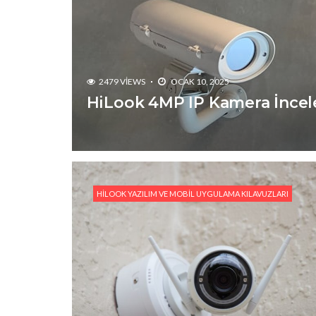
2479 VIEWS
OCAK 10, 2025
HiLook 4MP IP Kamera İnce
HILOOK YAZILIM VE MOBIL UYGULAMA KILAVUZLARI