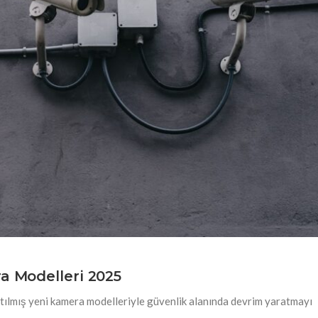
a Modelleri 2025
natılmış yeni kamera modelleriyle güvenlik alanında devrim yaratmayı