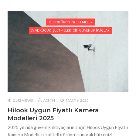
HILOOK ÜRÜN İNCELEMELERI
EV VE KÜÇÜK İŞLETMELER İÇIN GÜVENLIK İPUÇLARI
2142 VIEWS
ADMIN
MART 6, 2025
Hilook Uygun Fiyatlı Kamera
Modelleri 2025
2025 yılında güvenlik ihtiyaçlarınız için Hilook Uygun Fiyatlı
Kamera Modelleri, kaliteli görüntü sunarak bütçenizi