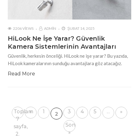
2206 VIEWS
ADMIN
ŞUBAT 14, 2025
HiLook Ne İşe Yarar? Güvenlik
Kamera Sistemlerinin Avantajları
Güvenlik, herkesin önceliği. HiLook ne işe yarar? Bu yazıda,
HiLook kameralarının sunduğu avantajlara göz atacağız.
Read More
Toplam
«
1
3
4
5
...
»
2
7
Son
sayfa,
»
2.