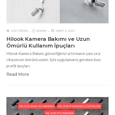
2137 VIEWS
ADMIN
MART 6, 2025
Hilook Kamera Bakımı ve Uzun
Ömürlü Kullanım İpuçları
Hilook Kamera Bakımı, güvenliğinizi artırmanın yanı sıra
cihazınızın ömrünü uzatır. İşte uygulamanız gereken bazı
pratik ipuçları.
Read More
HILOOK ANALOG KAMERA
HILOOK IP KAMERA ÇÖZÜMLERI
HILOOK PTZ KAMERA