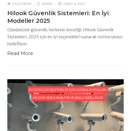
2126 VIEWS
ADMIN
MART 6, 2025
Hilook Güvenlik Sistemleri: En İyi
Modeller 2025
Günümüzde güvenlik, herkesin önceliği. Hilook Güvenlik
Sistemleri, 2025 için en iyi seçenekleri sunarak sizi korumayı
hedefliyor.
Read More
EV VE KÜÇÜK İŞLETMELER İÇIN GÜVENLIK İPUÇLARI
HILOOK VIDEO ANALITIK VE AKILLI ÖZELLIKLER