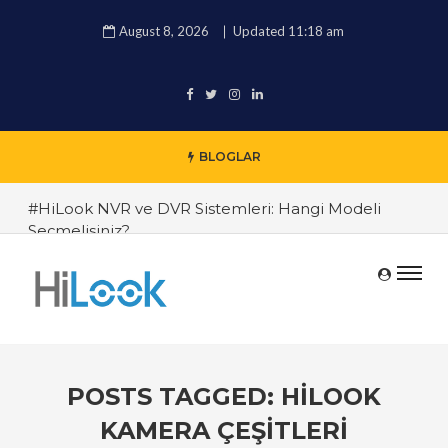
August 8, 2026
Updated 11:18 am
BLOGLAR
#HiLook NVR ve DVR Sistemleri: Hangi Modeli
Seçmelisiniz?
#HiLook Video Analitik Özellikleri ile Güvenlikte
Yeni Boyutlar
#HiLook IP Kameralarda Yüksek Çözünürlük ve
Detaylı Görüntü Kalitesi
#HiLook Yazılımı ile Güvenlik Sistemlerinizi Nasıl
POSTS TAGGED: HILOOK
Optimize Edersiniz?
KAMERA ÇEŞITLERI
#Hareket Algılama Teknolojisi ve HiLook