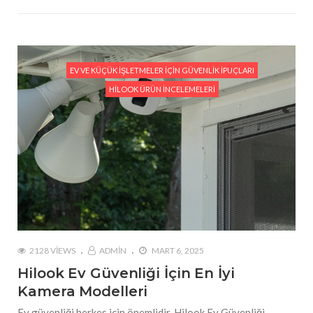
EV VE KÜÇÜK İŞLETMELER İÇIN GÜVENLIK İPUÇLARI
HILOOK ÜRÜN İNCELEMELERI
2128 VIEWS
ADMIN
MART 6, 2025
Hilook Ev Güvenliği İçin En İyi
Kamera Modelleri
Ev güvenliği herkes için önemlidir. Hilook Ev Güvenliği