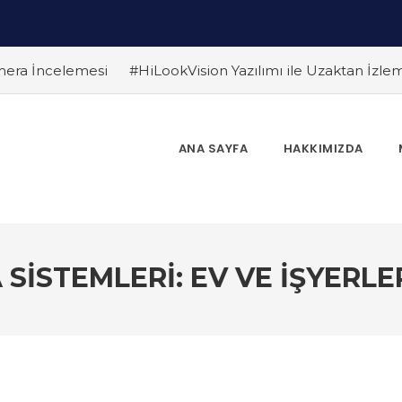
era İncelemesi
#HiLookVision Yazılımı ile Uzaktan İzl
Daha Uygun?
#Hareket Algılama Teknolojisi ile Hırsızlıkla
re Dikkat Edilmeli ? Güvenlik Kamera Uzmanı Pc Tedarik İsl
eri İçin En İyi Seçim
#HiLook Video Analitik Teknolojisi ile
ANA SAYFA
HAKKIMIZDA
in Avantajları
#Ev Güvenliği İçin Ekonomik HiLook Çözü
k Sağlayan Çözümler
SISTEMLERI: EV VE İŞYERLERI