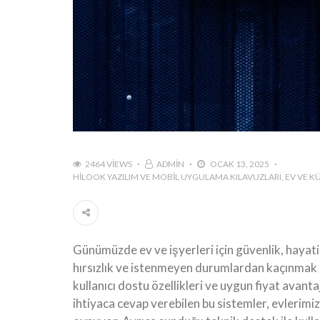
2464 VIEWS
ADMIN
OCAK 13, 2025
HILOOK YAZILIM VE MOBIL UYGULAMA KILAVUZLARI
EV VE K
Günümüzde ev ve işyerleri için güvenlik, hayat
hırsızlık ve istenmeyen durumlardan kaçınmak 
kullanıcı dostu özellikleri ve uygun fiyat avanta
ihtiyaca cevap verebilen bu sistemler, evlerimi