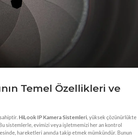
nın Temel Özellikleri ve
ahiptir.
HiLook IP Kamera Sistemleri
, yüksek çözünürlükte
Bu sistemlerle, evimizi veya işletmemizi her an kontrol
 sayesinde, hareketleri anında takip etmek mümkündür. Bunun