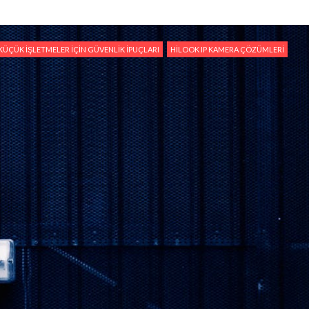
 KÜÇÜK İŞLETMELER İÇIN GÜVENLIK İPUÇLARI
HILOOK IP KAMERA ÇÖZÜMLERI