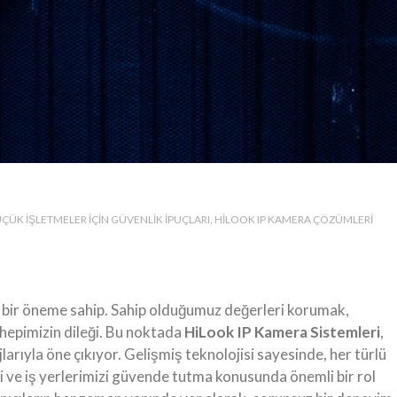
ÜÇÜK İŞLETMELER İÇIN GÜVENLIK İPUÇLARI
HILOOK IP KAMERA ÇÖZÜMLERI
i bir öneme sahip. Sahip olduğumuz değerleri korumak,
hepimizin dileği. Bu noktada
HiLook IP Kamera Sistemleri
,
jlarıyla öne çıkıyor. Gelişmiş teknolojisi sayesinde, her türlü
zi ve iş yerlerimizi güvende tutma konusunda önemli bir rol