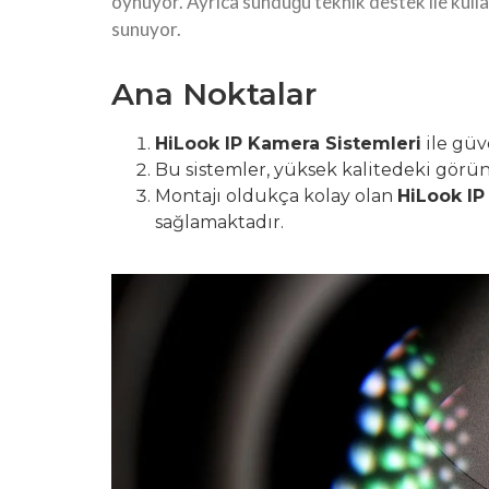
oynuyor. Ayrıca sunduğu teknik destek ile kull
sunuyor.
Ana Noktalar
HiLook IP Kamera Sistemleri
ile güv
Bu sistemler, yüksek kalitedeki görü
Montajı oldukça kolay olan
HiLook IP
sağlamaktadır.