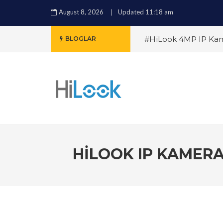
August 8, 2026
Updated 11:18 am
#HiLook 4MP IP Kam
BLOGLAR
HiLook NVR Sistemi 
Kamerası Alırken Nele
Sistemleri: Ev ve İşyerl
Geniş Alanları İzlemen
Karanlıkta Bile Netli
HILOOK IP KAMERA 