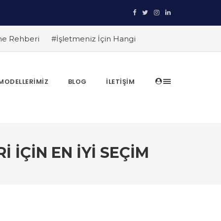
eme Rehberi
#İşletmeniz İçin Hangi
rı Önleyin
#TRT HABER Güvenlik
am Çalık yanıtlıyor
#HiLook IP Kamera
 Akıllı Güvenlik
#HiLook IP Kameralar ile
MODELLERIMIZ
BLOG
İLETIŞIM
mleri
#HiLook Gece Görüş Kameraları:
 İÇIN EN İYI SEÇIM