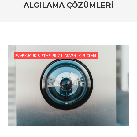
ALGILAMA ÇÖZÜMLERI
#HiLook IP Kamera Sistemleri: Ev ve İşyerleri İçin
En İyi Seçim
#HiLook Video Analitik Teknolojisi ile Akıllı Güvenlik
#HiLook IP Kameralar ile Geniş Alanları İzlemenin
Avantajları
EV VE KÜÇÜK İŞLETMELER İÇIN GÜVENLIK İPUÇLARI
#Ev Güvenliği İçin Ekonomik HiLook Çözümleri
#HiLook Gece Görüş Kameraları: Karanlıkta Bile
Netlik Sağlayan Çözümler