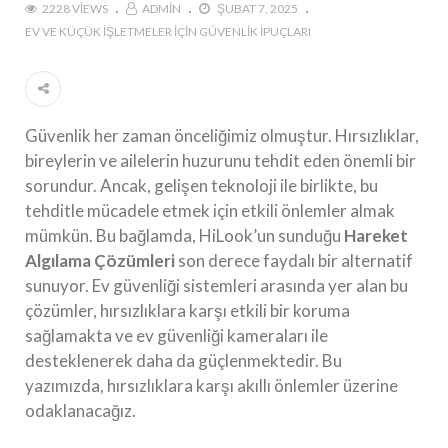
2228 VIEWS
ADMIN
ŞUBAT 7, 2025
EV VE KÜÇÜK İŞLETMELER İÇIN GÜVENLIK İPUÇLARI
Güvenlik her zaman önceliğimiz olmuştur. Hırsızlıklar,
bireylerin ve ailelerin huzurunu tehdit eden önemli bir
sorundur. Ancak, gelişen teknoloji ile birlikte, bu
tehditle mücadele etmek için etkili önlemler almak
mümkün. Bu bağlamda, HiLook’un sunduğu
Hareket
Algılama Çözümleri
son derece faydalı bir alternatif
sunuyor. Ev güvenliği sistemleri arasında yer alan bu
çözümler, hırsızlıklara karşı etkili bir koruma
sağlamakta ve ev güvenliği kameraları ile
desteklenerek daha da güçlenmektedir. Bu
yazımızda, hırsızlıklara karşı akıllı önlemler üzerine
odaklanacağız.