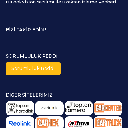
HiLookVision Yazılımı ile Uzaktan İzleme Rehberi
BIZI TAKIP EDIN.!
SORUMLULUK REDDI
Sorumluluk Reddi
DIĞER SITELERIMIZ