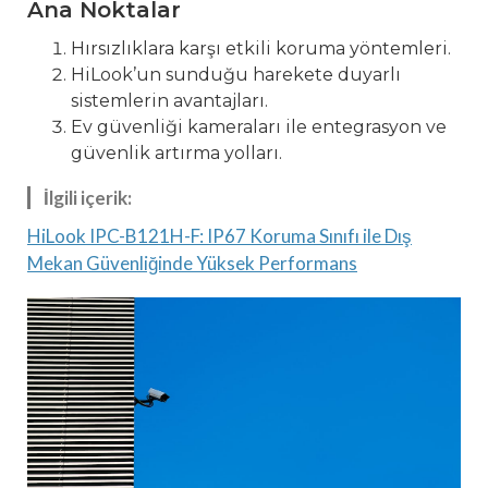
Ana Noktalar
Hırsızlıklara karşı etkili koruma yöntemleri.
HiLook’un sunduğu harekete duyarlı
sistemlerin avantajları.
Ev güvenliği kameraları ile entegrasyon ve
güvenlik artırma yolları.
İlgili içerik:
HiLook IPC-B121H-F: IP67 Koruma Sınıfı ile Dış
Mekan Güvenliğinde Yüksek Performans