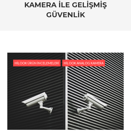
KAMERA ILE GELIŞMIŞ
#HiLook IP Kamera Sistemleri: Ev ve İşyerleri İçin
GÜVENLIK
En İyi Seçim
#HiLook Video Analitik Teknolojisi ile Akıllı Güvenlik
#HiLook IP Kameralar ile Geniş Alanları İzlemenin
Avantajları
#Ev Güvenliği İçin Ekonomik HiLook Çözümleri
HILOOK ÜRÜN İNCELEMELERI
HILOOK ANALOG KAMERA
#HiLook Gece Görüş Kameraları: Karanlıkta Bile
Netlik Sağlayan Çözümler