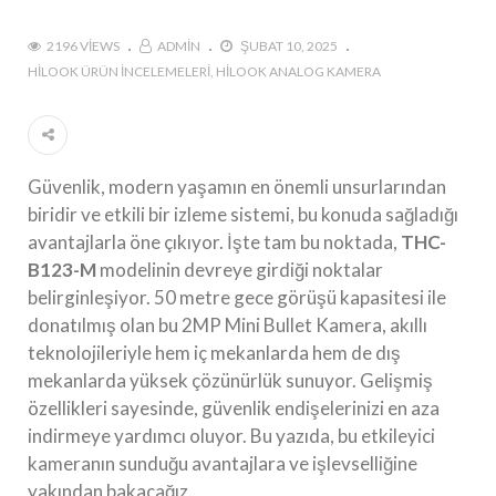
2196 VIEWS
ADMIN
ŞUBAT 10, 2025
HILOOK ÜRÜN İNCELEMELERI
HILOOK ANALOG KAMERA
Güvenlik, modern yaşamın en önemli unsurlarından
biridir ve etkili bir izleme sistemi, bu konuda sağladığı
avantajlarla öne çıkıyor. İşte tam bu noktada,
THC-
B123-M
modelinin devreye girdiği noktalar
belirginleşiyor. 50 metre gece görüşü kapasitesi ile
donatılmış olan bu 2MP Mini Bullet Kamera, akıllı
teknolojileriyle hem iç mekanlarda hem de dış
mekanlarda yüksek çözünürlük sunuyor. Gelişmiş
özellikleri sayesinde, güvenlik endişelerinizi en aza
indirmeye yardımcı oluyor. Bu yazıda, bu etkileyici
kameranın sunduğu avantajlara ve işlevselliğine
yakından bakacağız.