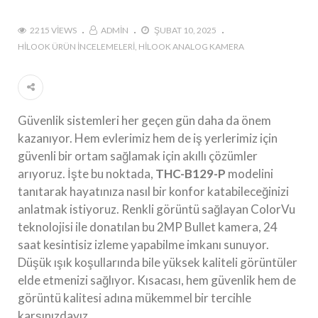
2215 VIEWS
ADMIN
ŞUBAT 10, 2025
HILOOK ÜRÜN İNCELEMELERI
HILOOK ANALOG KAMERA
Güvenlik sistemleri her geçen gün daha da önem
kazanıyor. Hem evlerimiz hem de iş yerlerimiz için
güvenli bir ortam sağlamak için akıllı çözümler
arıyoruz. İşte bu noktada,
THC-B129-P
modelini
tanıtarak hayatınıza nasıl bir konfor katabileceğinizi
anlatmak istiyoruz. Renkli görüntü sağlayan ColorVu
teknolojisi ile donatılan bu 2MP Bullet kamera, 24
saat kesintisiz izleme yapabilme imkanı sunuyor.
Düşük ışık koşullarında bile yüksek kaliteli görüntüler
elde etmenizi sağlıyor. Kısacası, hem güvenlik hem de
görüntü kalitesi adına mükemmel bir tercihle
karşınızdayız.