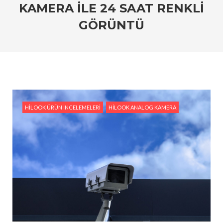
KAMERA ILE 24 SAAT RENKLI
#HiLook IP Kamera Sistemleri: Ev ve İşyerleri İçin
GÖRÜNTÜ
En İyi Seçim
#HiLook Video Analitik Teknolojisi ile Akıllı Güvenlik
#HiLook IP Kameralar ile Geniş Alanları İzlemenin
Avantajları
#Ev Güvenliği İçin Ekonomik HiLook Çözümleri
HILOOK ÜRÜN İNCELEMELERI
HILOOK ANALOG KAMERA
#HiLook Gece Görüş Kameraları: Karanlıkta Bile
Netlik Sağlayan Çözümler