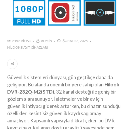
2152 VIEWS
ADMIN
ŞUBAT 26, 2025
HILOOK KAYIT CIHAZLARI
Güvenlik sistemleri dünyası, gün geçtikçe daha da
gelişiyor. Bu alanda önemli bir yere sahip olan
Hilook
DVR-232Q-M2(STD)
, 32 kanal desteği ile geniş bir
gözlem alanı sunuyor. İşletmeler ve bir ev için
güvenlik ihtiyacı giderek artarken, bu cihazın sunduğu
özellikler, kesintisiz güvenlik kaydı sağlamayı
amaçlıyor. Kapsamlı yapısıyla dikkat çeken bu DVR
kayıt cihazı, kullanıcı dostu arayüzü sayesinde hem