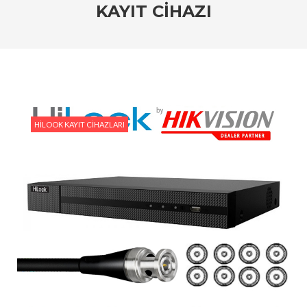
KAYIT CIHAZI
#HiLook IP Kamera Sistemleri: Ev ve İşyerleri İçin
En İyi Seçim
#HiLook Video Analitik Teknolojisi ile Akıllı Güvenlik
#HiLook IP Kameralar ile Geniş Alanları İzlemenin
Avantajları
HILOOK KAYIT CIHAZLARI
#Ev Güvenliği İçin Ekonomik HiLook Çözümleri
#HiLook Gece Görüş Kameraları: Karanlıkta Bile
Netlik Sağlayan Çözümler