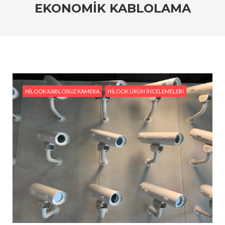
EKONOMIK KABLOLAMA
#HiLook IP Kamera Sistemleri: Ev ve İşyerleri İçin
En İyi Seçim
#HiLook Video Analitik Teknolojisi ile Akıllı Güvenlik
#HiLook IP Kameralar ile Geniş Alanları İzlemenin
Avantajları
HILOOK KABLOSUZ KAMERA
HILOOK ÜRÜN İNCELEMELERI
#Ev Güvenliği İçin Ekonomik HiLook Çözümleri
#HiLook Gece Görüş Kameraları: Karanlıkta Bile
Netlik Sağlayan Çözümler