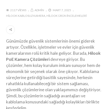
2117 VIEWS
ADMIN
MART 7, 2025
HILOOK KABLOSUZ KAMERA
HILOOK ÜRÜN İNCELEMELERI
Günümüzde güvenlik sistemlerinin önemi giderek
artıyor. Özellikle, işletmeler ve evler için güvenlik
kameralarının rolü kritik hale geliyor. Burada,
Hilook
PoE Kamera Çözümleri
devreye giriyor. Bu
çözümler, hem kolay kurulum imkanı sunuyor hem de
ekonomik bir seçenek olarak öne çıkıyor. Kablolama
süreçlerine getirdiği basitlik sayesinde, herkesin
rahatlıkla kullanabileceği bir sistem sağlaması,
güvenlik çözümlerine olan yaklaşımımızı değiştiriyor.
Şimdi, bu çözümlerin sağladığı avantajları ve
kablolama konusundaki sağladığı kolaylıkları birlikte
keşfedelim.