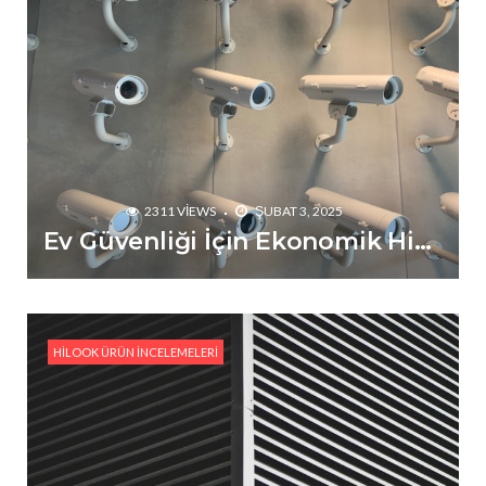
Kamera ile Kesintisiz Kayıt Çözümü
#HiLook IPC-B121H: Gelişmiş IR Aydınlatma ve PoE
Destekli Güvenlik Çözümü
#HiLook IPC-T240H-F: 4MP Çözünürlük ve 120dB
WDR ile Net Görüntüleme Deneyimi
#HiLook IPC-B120HA: TF Kart Destekli ve 30m IR
Menzilli Kompakt Güvenlik Kamerası
2311 VIEWS
ŞUBAT 3, 2025
Ev Güvenliği İçin Ekonomik HiLook Çözümleri
#HiLook IPC-T221H-F: 2.8mm Sabit Lensli Geniş
Açılı IP Kamera İncelemesi
#HiLook IPC-B640H-Z: 4MP Yüksek Çözünürlüklü
Bullet IP Kamera İncelemesi
HILOOK ÜRÜN İNCELEMELERI