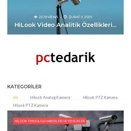
2278 VIEWS
ŞUBAT 3, 2025
HiLook Video Analitik Özellikleri ile Güvenlikte Yeni Boyutlar
KATEGORILER
All
Hilook Analog Kamera
Hilook PTZ Kamera
Hilook PTZ Kamera
HILOOK TEKNOLOJI HABERLERI VE YENILIKLER