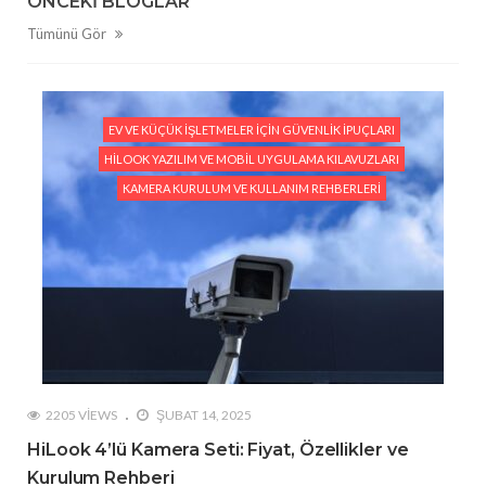
ÖNCEKI BLOGLAR
Tümünü Gör
EV VE KÜÇÜK İŞLETMELER İÇIN GÜVENLIK İPUÇLARI
HILOOK YAZILIM VE MOBIL UYGULAMA KILAVUZLARI
KAMERA KURULUM VE KULLANIM REHBERLERI
2205 VIEWS
ŞUBAT 14, 2025
HiLook 4’lü Kamera Seti: Fiyat, Özellikler ve
Kurulum Rehberi