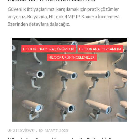
Güvenlik ihtiyaçlarımızı karşılamak için pratik çözümler
arıyoruz. Bu yazıda, HiLook 4MP IP Kamera İncelemesi
üzerinden detaylara dalacağız.
HILOOK IP KAMERA ÇÖZÜMLERI
HILOOK ANALOG KAMERA
HILOOK ÜRÜN İNCELEMELERI
2140 VIEWS
MART 7, 2025