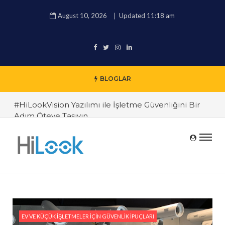
August 10, 2026
Updated 11:18 am
BLOGLAR
#HiLookVision Yazılımı ile İşletme Güvenliğini Bir
Adım Öteye Taşıyın
#HiLook IP Kameralarda Gelişmiş Veri Şifreleme
Özellikleri
#HiLook IPC-T229H: ColorVu Teknolojisi ile Geceyi
Aydınlatan IP Kamera Çözümü
#HiLook IPC-D620H-Z 2MP: H.265+ Sıkıştırma
Teknolojisi ile Verimli Depolama
EV VE KÜÇÜK İŞLETMELER İÇIN GÜVENLIK İPUÇLARI
#HiLook IPC-T220H-F 2MP: TF Kart Destekli IP