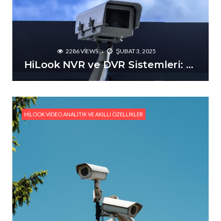
2286 VIEWS
ŞUBAT 3, 2025
HiLook NVR ve DVR Sistemleri: Hangi Modeli Seçmelisiniz?
HILOOK VIDEO ANALITIK VE AKILLI ÖZELLIKLER