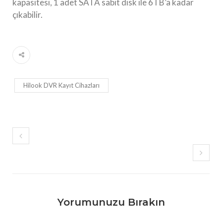
kapasitesi, 1 adet SATA sabit disk ile 6TB’a kadar
çıkabilir.
Hilook DVR Kayıt Cihazları
Yorumunuzu Bırakın