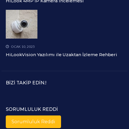
HiLook 4MP IP Kamera İncelemesi
OCAK 10, 2025
HiLookVision Yazılımı ile Uzaktan İzleme Rehberi
BIZI TAKIP EDIN.!
SORUMLULUK REDDI
Sorumluluk Reddi