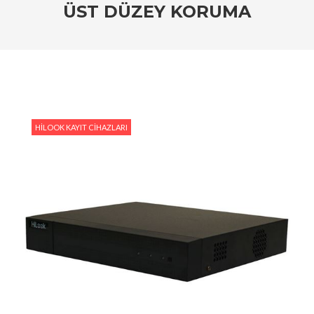
ÜST DÜZEY KORUMA
#HiLook IP Kamera Sistemleri: Ev ve İşyerleri İçin
En İyi Seçim
#HiLook Video Analitik Teknolojisi ile Akıllı Güvenlik
#HiLook IP Kameralar ile Geniş Alanları İzlemenin
Avantajları
HILOOK KAYIT CIHAZLARI
#Ev Güvenliği İçin Ekonomik HiLook Çözümleri
#HiLook Gece Görüş Kameraları: Karanlıkta Bile
Netlik Sağlayan Çözümler