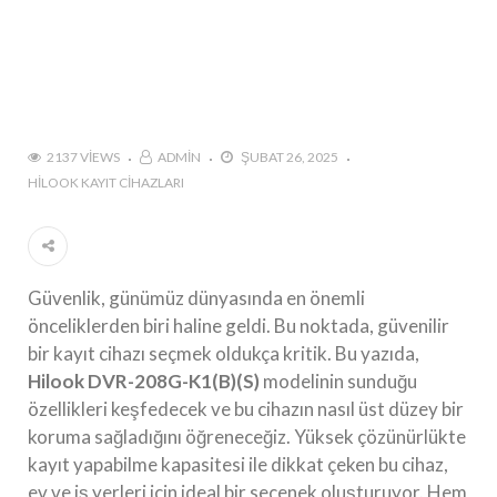
2137 VIEWS
ADMIN
ŞUBAT 26, 2025
HILOOK KAYIT CIHAZLARI
Güvenlik, günümüz dünyasında en önemli
önceliklerden biri haline geldi. Bu noktada, güvenilir
bir kayıt cihazı seçmek oldukça kritik. Bu yazıda,
Hilook DVR-208G-K1(B)(S)
modelinin sunduğu
özellikleri keşfedecek ve bu cihazın nasıl üst düzey bir
koruma sağladığını öğreneceğiz. Yüksek çözünürlükte
kayıt yapabilme kapasitesi ile dikkat çeken bu cihaz,
ev ve iş yerleri için ideal bir seçenek oluşturuyor. Hem