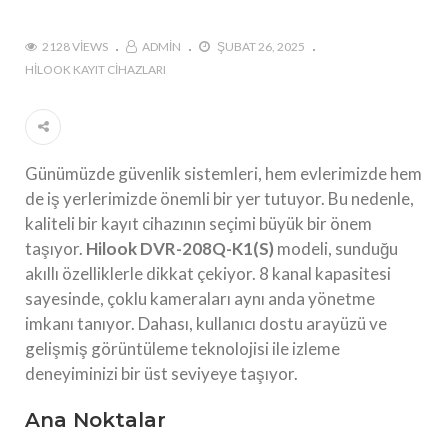
2128 VIEWS
ADMIN
ŞUBAT 26, 2025
HILOOK KAYIT CIHAZLARI
Günümüzde güvenlik sistemleri, hem evlerimizde hem
de iş yerlerimizde önemli bir yer tutuyor. Bu nedenle,
kaliteli bir kayıt cihazının seçimi büyük bir önem
taşıyor.
Hilook DVR-208Q-K1(S)
modeli, sunduğu
akıllı özelliklerle dikkat çekiyor. 8 kanal kapasitesi
sayesinde, çoklu kameraları aynı anda yönetme
imkanı tanıyor. Dahası, kullanıcı dostu arayüzü ve
gelişmiş görüntüleme teknolojisi ile izleme
deneyiminizi bir üst seviyeye taşıyor.
Ana Noktalar