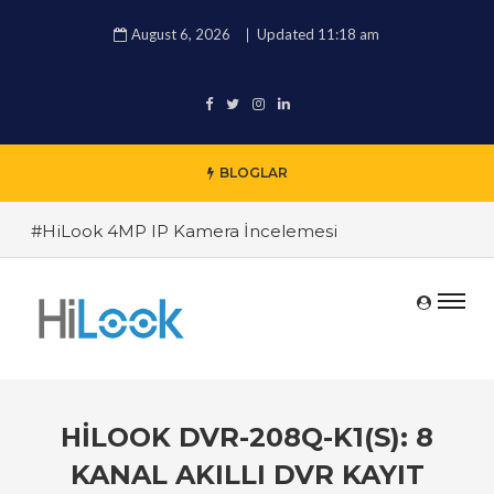
August 6, 2026
Updated 11:18 am
BLOGLAR
#HiLook 4MP IP Kamera İncelemesi
#HiLookVision Yazılımı ile Uzaktan İzleme Rehberi
#İşletmeniz İçin Hangi HiLook NVR Sistemi Daha
Uygun?
#Hareket Algılama Teknolojisi ile Hırsızlıkları
Önleyin
HILOOK DVR-208Q-K1(S): 8
#TRT HABER Güvenlik Kamerası Alırken Nelere
Dikkat Edilmeli ? Güvenlik Kamera Uzmanı Pc
KANAL AKILLI DVR KAYIT
Tedarik İslam Çalık yanıtlıyor