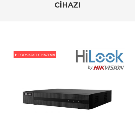
CIHAZI
#HiLook IP Kamera Sistemleri: Ev ve İşyerleri İçin
En İyi Seçim
#HiLook Video Analitik Teknolojisi ile Akıllı Güvenlik
#HiLook IP Kameralar ile Geniş Alanları İzlemenin
Avantajları
HILOOK KAYIT CIHAZLARI
#Ev Güvenliği İçin Ekonomik HiLook Çözümleri
#HiLook Gece Görüş Kameraları: Karanlıkta Bile
Netlik Sağlayan Çözümler